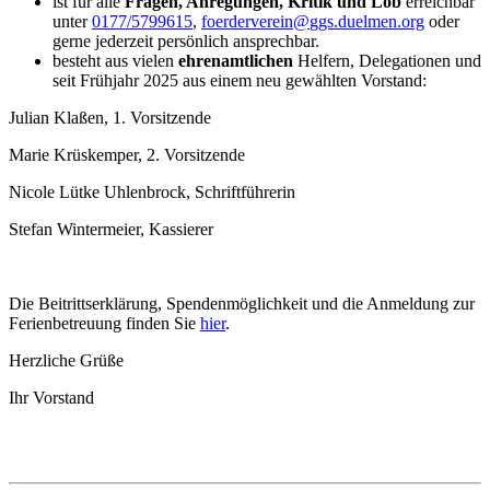
ist für alle
Fragen, Anregungen, Kritik und Lob
erreichbar
unter
0177/5799615
,
foerderverein
@
ggs.duelmen.org
oder
gerne jederzeit persönlich ansprechbar.
besteht aus vielen
ehrenamtlichen
Helfern, Delegationen und
seit Frühjahr 2025 aus einem neu gewählten Vorstand:
Julian Klaßen, 1. Vorsitzende
Marie Krüskemper, 2. Vorsitzende
Nicole Lütke Uhlenbrock, Schriftführerin
Stefan Wintermeier, Kassierer
Die Beitrittserklärung, Spendenmöglichkeit und die Anmeldung zur
Ferienbetreuung finden Sie
hier
.
Herzliche Grüße
Ihr Vorstand