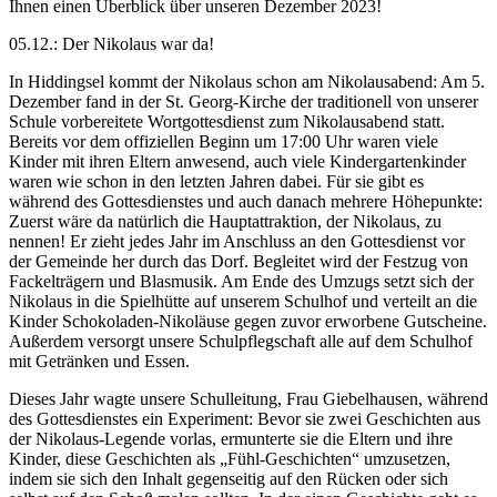
Ihnen einen Überblick über unseren Dezember 2023!
05.12.: Der Nikolaus war da!
In Hiddingsel kommt der Nikolaus schon am Nikolausabend: Am 5.
Dezember fand in der St. Georg-Kirche der traditionell von unserer
Schule vorbereitete Wortgottesdienst zum Nikolausabend statt.
Bereits vor dem offiziellen Beginn um 17:00 Uhr waren viele
Kinder mit ihren Eltern anwesend, auch viele Kindergartenkinder
waren wie schon in den letzten Jahren dabei. Für sie gibt es
während des Gottesdienstes und auch danach mehrere Höhepunkte:
Zuerst wäre da natürlich die Hauptattraktion, der Nikolaus, zu
nennen! Er zieht jedes Jahr im Anschluss an den Gottesdienst vor
der Gemeinde her durch das Dorf. Begleitet wird der Festzug von
Fackelträgern und Blasmusik. Am Ende des Umzugs setzt sich der
Nikolaus in die Spielhütte auf unserem Schulhof und verteilt an die
Kinder Schokoladen-Nikoläuse gegen zuvor erworbene Gutscheine.
Außerdem versorgt unsere Schulpflegschaft alle auf dem Schulhof
mit Getränken und Essen.
Dieses Jahr wagte unsere Schulleitung, Frau Giebelhausen, während
des Gottesdienstes ein Experiment: Bevor sie zwei Geschichten aus
der Nikolaus-Legende vorlas, ermunterte sie die Eltern und ihre
Kinder, diese Geschichten als „Fühl-Geschichten“ umzusetzen,
indem sie sich den Inhalt gegenseitig auf den Rücken oder sich