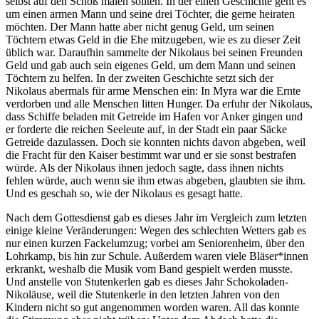
selbst auf den Schoß malen sollten. In der einen Geschichte geht es
um einen armen Mann und seine drei Töchter, die gerne heiraten
möchten. Der Mann hatte aber nicht genug Geld, um seinen
Töchtern etwas Geld in die Ehe mitzugeben, wie es zu dieser Zeit
üblich war. Daraufhin sammelte der Nikolaus bei seinen Freunden
Geld und gab auch sein eigenes Geld, um dem Mann und seinen
Töchtern zu helfen. In der zweiten Geschichte setzt sich der
Nikolaus abermals für arme Menschen ein: In Myra war die Ernte
verdorben und alle Menschen litten Hunger. Da erfuhr der Nikolaus,
dass Schiffe beladen mit Getreide im Hafen vor Anker gingen und
er forderte die reichen Seeleute auf, in der Stadt ein paar Säcke
Getreide dazulassen. Doch sie konnten nichts davon abgeben, weil
die Fracht für den Kaiser bestimmt war und er sie sonst bestrafen
würde. Als der Nikolaus ihnen jedoch sagte, dass ihnen nichts
fehlen würde, auch wenn sie ihm etwas abgeben, glaubten sie ihm.
Und es geschah so, wie der Nikolaus es gesagt hatte.
Nach dem Gottesdienst gab es dieses Jahr im Vergleich zum letzten
einige kleine Veränderungen: Wegen des schlechten Wetters gab es
nur einen kurzen Fackelumzug; vorbei am Seniorenheim, über den
Lohrkamp, bis hin zur Schule. Außerdem waren viele Bläser*innen
erkrankt, weshalb die Musik vom Band gespielt werden musste.
Und anstelle von Stutenkerlen gab es dieses Jahr Schokoladen-
Nikoläuse, weil die Stutenkerle in den letzten Jahren von den
Kindern nicht so gut angenommen worden waren. All das konnte