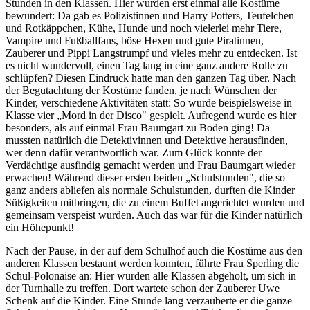
Stunden in den Klassen. Hier wurden erst einmal alle Kostüme
bewundert: Da gab es Polizistinnen und Harry Potters, Teufelchen
und Rotkäppchen, Kühe, Hunde und noch vielerlei mehr Tiere,
Vampire und Fußballfans, böse Hexen und gute Piratinnen,
Zauberer und Pippi Langstrumpf und vieles mehr zu entdecken. Ist
es nicht wundervoll, einen Tag lang in eine ganz andere Rolle zu
schlüpfen? Diesen Eindruck hatte man den ganzen Tag über. Nach
der Begutachtung der Kostüme fanden, je nach Wünschen der
Kinder, verschiedene Aktivitäten statt: So wurde beispielsweise in
Klasse vier „Mord in der Disco" gespielt. Aufregend wurde es hier
besonders, als auf einmal Frau Baumgart zu Boden ging! Da
mussten natürlich die Detektivinnen und Detektive herausfinden,
wer denn dafür verantwortlich war. Zum Glück konnte der
Verdächtige ausfindig gemacht werden und Frau Baumgart wieder
erwachen! Während dieser ersten beiden „Schulstunden", die so
ganz anders abliefen als normale Schulstunden, durften die Kinder
Süßigkeiten mitbringen, die zu einem Buffet angerichtet wurden und
gemeinsam verspeist wurden. Auch das war für die Kinder natürlich
ein Höhepunkt!
Nach der Pause, in der auf dem Schulhof auch die Kostüme aus den
anderen Klassen bestaunt werden konnten, führte Frau Sperling die
Schul-Polonaise an: Hier wurden alle Klassen abgeholt, um sich in
der Turnhalle zu treffen. Dort wartete schon der Zauberer Uwe
Schenk auf die Kinder. Eine Stunde lang verzauberte er die ganze