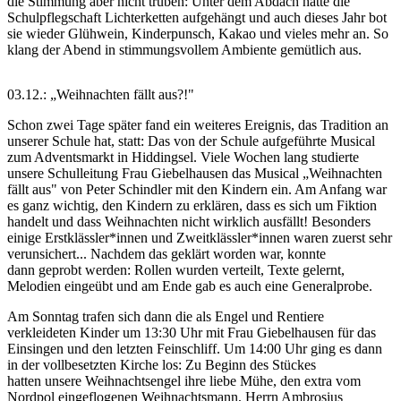
die Stimmung aber nicht trüben: Unter dem Abdach hatte die
Schulpflegschaft Lichterketten aufgehängt und auch dieses Jahr bot
sie wieder Glühwein, Kinderpunsch, Kakao und vieles mehr an. So
klang der Abend in stimmungsvollem Ambiente gemütlich aus.
03.12.: „Weihnachten fällt aus?!"
Schon zwei Tage später fand ein weiteres Ereignis, das Tradition an
unserer Schule hat, statt: Das von der Schule aufgeführte Musical
zum Adventsmarkt in Hiddingsel. Viele Wochen lang studierte
unsere Schulleitung Frau Giebelhausen das Musical „Weihnachten
fällt aus" von Peter Schindler mit den Kindern ein. Am Anfang war
es ganz wichtig, den Kindern zu erklären, dass es sich um Fiktion
handelt und dass Weihnachten nicht wirklich ausfällt! Besonders
einige Erstklässler*innen und Zweitklässler*innen waren zuerst sehr
verunsichert... Nachdem das geklärt worden war, konnte
dann geprobt werden: Rollen wurden verteilt, Texte gelernt,
Melodien eingeübt und am Ende gab es auch eine Generalprobe.
Am Sonntag trafen sich dann die als Engel und Rentiere
verkleideten Kinder um 13:30 Uhr mit Frau Giebelhausen für das
Einsingen und den letzten Feinschliff. Um 14:00 Uhr ging es dann
in der vollbesetzten Kirche los: Zu Beginn des Stückes
hatten unsere Weihnachtsengel ihre liebe Mühe, den extra vom
Nordpol eingeflogenen Weihnachtsmann, Herrn Ambrosius