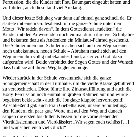
Percussion, die die Kinder mit Frau Baumgart eingeübt hatten und
vorführten; auch diese fand viel Anklang.
Und dieser letzte Schultag war dann auf einmal ganz schnell da. Er
startete mit einem Gottesdienst für die ganze Schule unter dem
Motto „Wir radeln davon“. In dem Gottesdienst „radelten“ die
Kinder mit den Anwesenden noch einmal durch ihre vier Schuljahre
und bekamen dazu als Andenken ein Miniatur-Fahrrad geschenkt.
Die Schülerinnen und Schüler machen sich auf den Weg zu einer
noch unbekannten, neuen Schule – Abraham macht sich auf den
Weg in ein ihm völlig unbekanntes Land, als er von Gott dazu
aufgerufen wird. Beide verbindet der Segen Gottes und der Wunsch,
dass Gott sie auf ihrem Weg begleiten möge.
Wieder zurück in der Schule versammelte sich die ganze
Schulgemeinschaft in der Turnhalle, um die vierte Klasse gebührend
zu verabschieden. Diese führte ihre Zirkusaufführung und auch die
Body-Percussion noch einmal im großen Rahmen auf und wurde
begeistert beklatscht - auch die Jonglage klappte hervorragend!
Anschließend gab auch Frau Giebelhausen, unsere Schulleitung,
den Kindern ein paar gute Worte mit auf den Weg und danach
sangen die ersten bis dritten Klassen für die vorne stehenden
Viertklässlerinnen und Viertklässler: „Wir sagen euch tschüss […]
und wünschen euch viel Glück!“