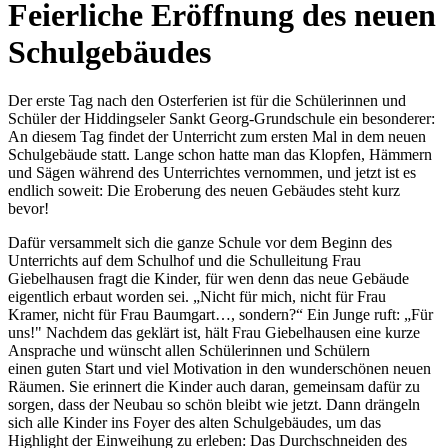
Feierliche Eröffnung des neuen
Schulgebäudes
Der erste Tag nach den Osterferien ist für die Schülerinnen und
Schüler der Hiddingseler Sankt Georg-Grundschule ein besonderer:
An diesem Tag findet der Unterricht zum ersten Mal in dem neuen
Schulgebäude statt. Lange schon hatte man das Klopfen, Hämmern
und Sägen während des Unterrichtes vernommen, und jetzt ist es
endlich soweit: Die Eroberung des neuen Gebäudes steht kurz
bevor!
Dafür versammelt sich die ganze Schule vor dem Beginn des
Unterrichts auf dem Schulhof und die Schulleitung Frau
Giebelhausen fragt die Kinder, für wen denn das neue Gebäude
eigentlich erbaut worden sei. „Nicht für mich, nicht für Frau
Kramer, nicht für Frau Baumgart…, sondern?“ Ein Junge ruft: „Für
uns!" Nachdem das geklärt ist, hält Frau Giebelhausen eine kurze
Ansprache und wünscht allen Schülerinnen und Schülern
einen guten Start und viel Motivation in den wunderschönen neuen
Räumen. Sie erinnert die Kinder auch daran, gemeinsam dafür zu
sorgen, dass der Neubau so schön bleibt wie jetzt. Dann drängeln
sich alle Kinder ins Foyer des alten Schulgebäudes, um das
Highlight der Einweihung zu erleben: Das Durchschneiden des