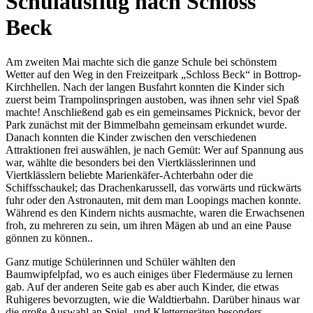
Schulausflug nach Schloss
Beck
Am zweiten Mai machte sich die ganze Schule bei schönstem
Wetter auf den Weg in den Freizeitpark „Schloss Beck“ in Bottrop-
Kirchhellen. Nach der langen Busfahrt konnten die Kinder sich
zuerst beim Trampolinspringen austoben, was ihnen sehr viel Spaß
machte! Anschließend gab es ein gemeinsames Picknick, bevor der
Park zunächst mit der Bimmelbahn gemeinsam erkundet wurde.
Danach konnten die Kinder zwischen den verschiedenen
Attraktionen frei auswählen, je nach Gemüt: Wer auf Spannung aus
war, wählte die besonders bei den Viertklässlerinnen und
Viertklässlern beliebte Marienkäfer-Achterbahn oder die
Schiffsschaukel; das Drachenkarussell, das vorwärts und rückwärts
fuhr oder den Astronauten, mit dem man Loopings machen konnte.
Während es den Kindern nichts ausmachte, waren die Erwachsenen
froh, zu mehreren zu sein, um ihren Mägen ab und an eine Pause
gönnen zu können..
Ganz mutige Schülerinnen und Schüler wählten den
Baumwipfelpfad, wo es auch einiges über Fledermäuse zu lernen
gab. Auf der anderen Seite gab es aber auch Kinder, die etwas
Ruhigeres bevorzugten, wie die Waldtierbahn. Darüber hinaus war
die große Auswahl an Spiel- und Klettergeräten besonders