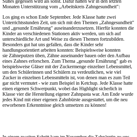
Süßes gegessen wird als sonst. Dafür hatten wir in den letzten
Monaten Unterstützung vom „Arbeitskreis Zahngesundheit":
Los ging es schon Ende September. Jede Klasse hatte zwei
Unterrichtsstunden Zeit, um sich mit den Themen „Zahngesundheit"
und „gesunde Ernährung" auseinanderzusetzen. Hierfür konnten die
Kinder an verschiedenen Stationen aktiv werden, um sich auf
unterschiedliche Art und Weise zu diesen Themen fortzubilden.
Besonders gut hat uns gefallen, dass die Kinder sehr
handlungsorientiert arbeiten konnten: Beispielsweise konnten
sie Zähneputzen üben, Zähne auseinander bauen oder den Aufbau
eines Zahnes erforschen. Zum Thema „gesunde Ernährung" gab es
beispielsweise Gläser mit der Zuckermenge einzelner Lebensmittel,
um den Schülerinnen und Schülern zu verdeutlichen, wie viel
Zucker in einzelnen Lebensmitteln ist, von denen man es zum Teil
gar nicht vermutet - wie zum Beispiel in Ketchup. Jede Klasse hatte
einen eigenen Schwerpunkt, wobei das Highlight sicherlich in
Klasse vier die Herstellung eigener Zahnpasta war. Am Ende wurde
jedes Kind mit einer eigenen Zahnbürste ausgestattet, um die neu
erworbenen Erkenntnisse gleich umsetzen zu können!
In einem zweiten Schritt kam im November die Zahnärztin zu uns,