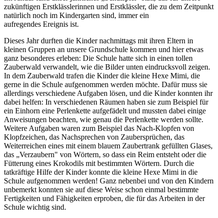
zukünftigen Erstklässlerinnen und Erstklässler, die zu dem Zeitpunkt
natürlich noch im Kindergarten sind, immer ein
aufregendes Ereignis ist.
Dieses Jahr durften die Kinder nachmittags mit ihren Eltern in
kleinen Gruppen an unsere Grundschule kommen und hier etwas
ganz besonderes erleben: Die Schule hatte sich in einen tollen
Zauberwald verwandelt, wie die Bilder unten eindrucksvoll zeigen.
In dem Zauberwald trafen die Kinder die kleine Hexe Mimi, die
gerne in die Schule aufgenommen werden möchte. Dafür muss sie
allerdings verschiedene Aufgaben lösen, und die Kinder konnten ihr
dabei helfen: In verschiedenen Räumen haben sie zum Beispiel für
ein Einhorn eine Perlenkette aufgefädelt und mussten dabei einige
Anweisungen beachten, wie genau die Perlenkette werden sollte.
Weitere Aufgaben waren zum Beispiel das Nach-Klopfen von
Klopfzeichen, das Nachsprechen von Zaubersprüchen, das
Weiterreichen eines mit einem blauem Zaubertrank gefüllten Glases,
das „Verzaubern" von Wörtern, so dass ein Reim entsteht oder die
Fütterung eines Krokodils mit bestimmten Wörtern. Durch die
tatkräftige Hilfe der Kinder konnte die kleine Hexe Mimi in die
Schule aufgenommen werden! Ganz nebenbei und von den Kindern
unbemerkt konnten sie auf diese Weise schon einmal bestimmte
Fertigkeiten und Fähigkeiten erproben, die für das Arbeiten in der
Schule wichtig sind.