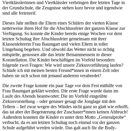
Viertklässlerinnen und Viertklässler verbringen ihre letzten Tage in
der Grundschule, die Zeugnisse stehen kurz bevor und irgendwie
sind alle ferienreif.
Dieses Jahr stellten die Eltern eines Schülers der vierten Klasse
netterweise ihren Hof für die Abschlussfeier der ganzen Klasse zur
Verfügung. So konnte die Kinder bereits einige Wochen vor dem
letzten Schultag ihre Abschlussfeier gemeinsam mit ihrer
Klassenlehrerin Frau Baumgart und vielen Eltern in toller
Umgebung begehen. Und obwohl das Wetter nicht so richtig
mitspielte, genossen alle das letzte Beisammensein in dieser
Konstellation. Die Kinder beschäftigen im Vorfeld besonders
folgende zwei Fragen: Wie wird unsere Zirkusvorführung laufen?
Schlafe ich mit meinen besten Freund*innen in einem Zelt oder
haben sie sich schon mit jemand anderem verabredet?
Die zweite Frage konnte ein paar Tage vor dem Fest mithilfe von
Frau Baumgart geklärt werden. Die erste Frage wurde dann im
Laufe des Abends beantwortet: Die im Vorfeld eingeübte
Zirkusvorstellung – oder genauer gesagt die Jonglage mit den
Tellern – lief zwar wegen des Windes nicht ganz so glatt wie erhofft,
das tat aber der Begeisterung der Zuschauer*innen keinen Abbruch!
Außerdem konnten die Kinder es unter dem Motto „Generalprobe“
verbucht, da es am letzten Schultag noch einmal vor der ganzen
Schule aufgeführt werden würde. Das galt auch für die Body-